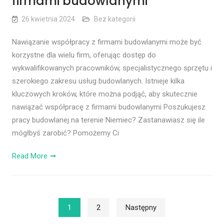
firmami budowlanymi
26 kwietnia 2024
Bez kategorii
Nawiązanie współpracy z firmami budowlanymi może być
korzystne dla wielu firm, oferując dostęp do
wykwalifikowanych pracowników, specjalistycznego sprzętu i
szerokiego zakresu usług budowlanych. Istnieje kilka
kluczowych kroków, które można podjąć, aby skutecznie
nawiązać współpracę z firmami budowlanymi Poszukujesz
pracy budowlanej na terenie Niemiec? Zastanawiasz się ile
mógłbyś zarobić? Pomożemy Ci
Read More
Nawigacja po wpisach
1
2
Następny