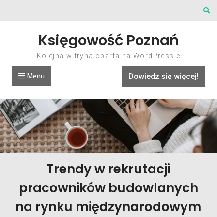
Skip to content
Księgowość Poznań
Kolejna witryna oparta na WordPressie
Menu
Dowiedz się więcej!
Trendy w rekrutacji
pracowników budowlanych
na rynku międzynarodowym